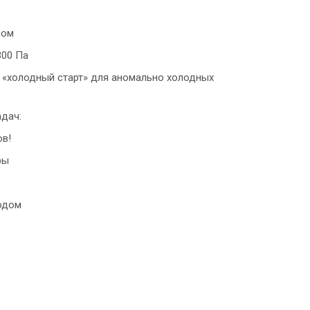
сом
300 Па
 «холодный старт» для аномально холодных
дач:
ов!
ры
одом