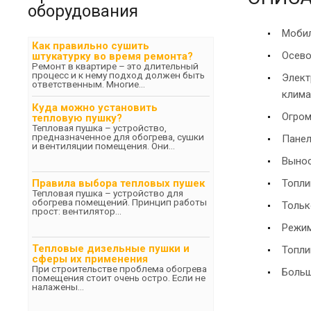
оборудования
Мобил
Как правильно сушить
Осево
штукатурку во время ремонта?
Ремонт в квартире – это длительный
процесс и к нему подход должен быть
Элект
ответственным. Многие...
клима
Куда можно установить
Огром
тепловую пушку?
Тепловая пушка – устройство,
предназначенное для обогрева, сушки
Панел
и вентиляции помещения. Они...
Вынос
Правила выбора тепловых пушек
Топли
Тепловая пушка – устройство для
обогрева помещений. Принцип работы
Тольк
прост: вентилятор...
Режим
Тепловые дизельные пушки и
Топли
сферы их применения
При строительстве проблема обогрева
Больш
помещения стоит очень остро. Если не
налажены...