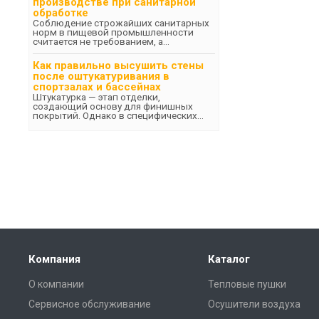
производстве при санитарной
обработке
Соблюдение строжайших санитарных
норм в пищевой промышленности
считается не требованием, а...
Как правильно высушить стены
после оштукатуривания в
спортзалах и бассейнах
Штукатурка — этап отделки,
создающий основу для финишных
покрытий. Однако в специфических...
Компания
Каталог
О компании
Тепловые пушки
Сервисное обслуживание
Осушители воздуха