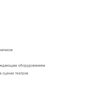
запахов
а
лаждающим оборудованием
а сценах театров