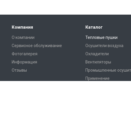
Компания
Каталог
О компании
Тепловые пушки
Сервисное обслуживание
Осушители воздуха
Фотогалерея
Охладители
Информация
Вентиляторы
Отзывы
Промышленные осушит
Применение
Мастер Аренда © 2026
Аренда и продажа климатического обору
Предложение носит информационный характер и не является пуб
Мы используем файлы cookie, чтобы сделать вашу работу с сай
политикой конфиденциальности
.