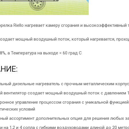
релка Riello нагревает камеру сгорания и высокоэффективный 
создает мощный воздушный поток, который нагревается, проход
%, а Температура на выходе = 60 град С
НИЕ:
ьный дизельные нагреватель с прочным металлическим корпу
й вентилятор создает мощный воздушный поток с давлением 
ронное управление процессом сгорания с уникальной функцией
тических условий
ный ассортимент дополнительных опция для решения любых за
и на 1,2 и 4 сопла с гибкими воздуховодами длиной до 20 метр