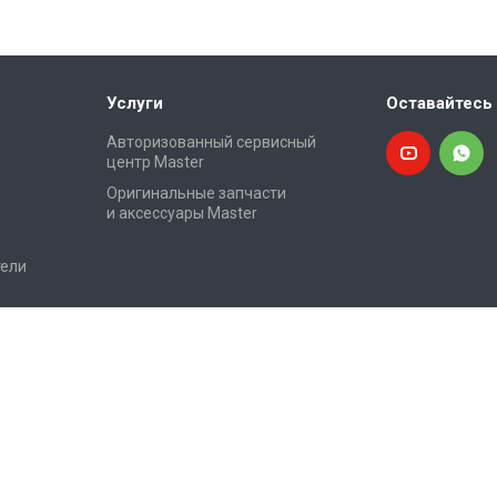
Услуги
Оставайтесь 
Авторизованный сервисный
центр Master
Оригинальные запчасти
и аксессуары Master
ели
дования
.
личной офертой.
том максимально удобной. Продолжая им пользоваться, вы соглашаетес