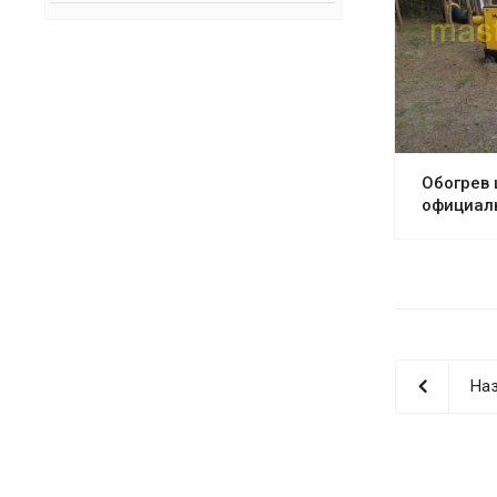
Обогрев 
официал
Наз