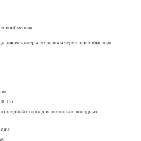
теплообменник.
я вокруг камеры сгорания и через теплообменник.
сом
100 Па
 «холодный старт» для аномально холодных
дач:
ов