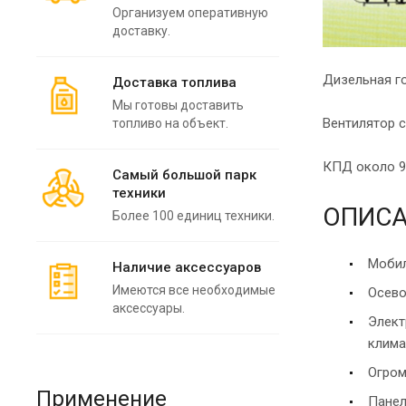
Организуем оперативную
доставку.
Дизельная го
Доставка топлива
Мы готовы доставить
Вентилятор 
топливо на объект.
КПД около 98
Самый большой парк
техники
ОПИСА
Более 100 единиц техники.
Мобил
Наличие аксессуаров
Имеются все необходимые
Осево
аксессуары.
Элект
клима
Огром
Применение
Панел